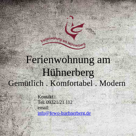
Ferienwohnung am
Hühnerberg
Gemütlich . Komfortabel . Modern
Kontakt :
Tel: 09321/21 112
email:
info@fewo-huehnerberg.de