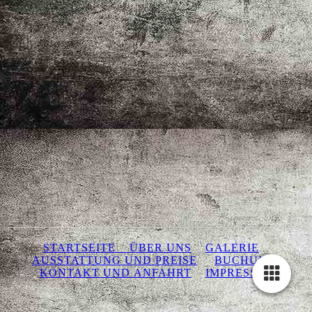
STARTSEITE
ÜBER UNS
GALERIE
AUSSTATTUNG UND PREISE
BUCHUNG
KONTAKT UND ANFAHRT
IMPRESSUM