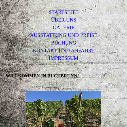
STARTSEITE
ÜBER UNS
GALERIE
AUSSTATTUNG UND PREISE
BUCHUNG
KONTAKT UND ANFAHRT
IMPRESSUM
WILLKOMMEN IN BUCHBRUNN!