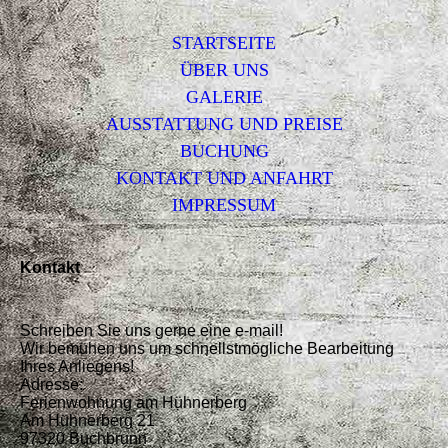
STARTSEITE
ÜBER UNS
GALERIE
AUSSTATTUNG UND PREISE
BUCHUNG
KONTAKT UND ANFAHRT
IMPRESSUM
Kontakt
Schreiben Sie uns gerne eine e-mail!
Wir bemühen uns um schnellstmögliche Bearbeitung
Ihres Anliegens!
Adresse:
Ferienwohnung am Hühnerberg
Am Hühnerberg 21
97320 Buchbrunn