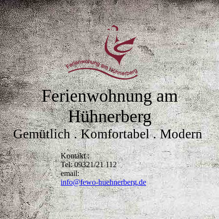
Ferienwohnung am
Hühnerberg
Gemütlich . Komfortabel . Modern
Kontakt :
Tel: 09321/21 112
email:
info@fewo-huehnerberg.de