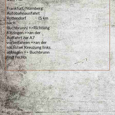
Frankfurt/Nürnberg:
Autobahnausfahrt
Rottendorf (5 km
nach
Buchbrunn)
=>Richtung
Kitzingen =>an der
Auffahrt zur A7
vorbeifahren =>an der
nächsten Kreuzung links
abbiegen => Buchbrunn
liegt rechts