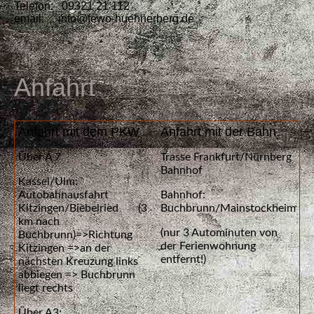
Telefon: 09321 21 112
email: info@fewo-huehnerberg.de
Anfahr
t
Anfahrt mit dem PKW
Anfahrt mit der Bahn
Über A 7
Trasse Frankfurt/Nürnberg
Bahnhof
Kassel/Ulm:
Autobahnausfahrt
Bahnhof:
Kitzingen/Biebelried (3
Buchbrunn/Mainstockheim
km nach
(nur 3 Autominuten von
Buchbrunn)=>Richtung
der Ferienwohnung
Kitzingen =>an der
entfernt!)
nächsten Kreuzung links
abbiegen => Buchbrunn
liegt rechts
Über A3: